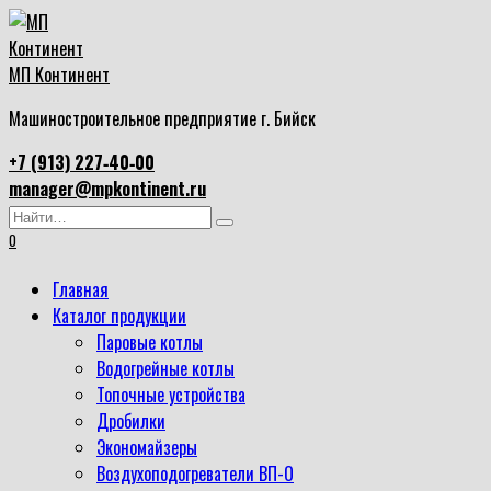
Перейти
к
содержанию
МП Континент
Машиностроительное предприятие г. Бийск
+7 (913) 227‑40‑00
manager@mpkontinent.ru
Search
for:
0
Главная
Каталог продукции
Паровые котлы
Водогрейные котлы
Топочные устройства
Дробилки
Экономайзеры
Воздухоподогреватели ВП-О