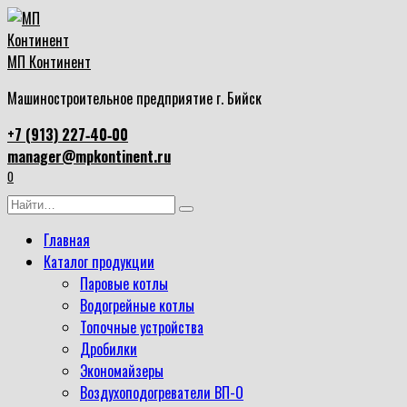
Перейти
к
содержанию
МП Континент
Машиностроительное предприятие г. Бийск
+7 (913) 227‑40‑00
manager@mpkontinent.ru
0
Search
for:
Главная
Каталог продукции
Паровые котлы
Водогрейные котлы
Топочные устройства
Дробилки
Экономайзеры
Воздухоподогреватели ВП-О