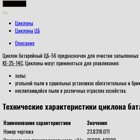
товара
В корзину
Циклон
батарейный
Циклоны
ЦБ-56
Циклоны ЦБ
Описание
Циклон батарейный ЦБ-56 предназначен для очистки запыленных г
КЕ-25-14С
. Циклоны могут применяться для улавливания:
золы;
угольной пыли в сушильных установках обогатительных и бр
неслипающейся пыли в различных отраслях хозяйства.
Технические характеристики циклона бат
Наименование характеристики
Значение
Номер чертежа
23.8318.011