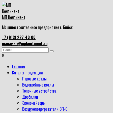
Перейти
к
содержанию
МП Континент
Машиностроительное предприятие г. Бийск
+7 (913) 227‑40‑00
manager@mpkontinent.ru
Search
for:
0
Главная
Каталог продукции
Паровые котлы
Водогрейные котлы
Топочные устройства
Дробилки
Экономайзеры
Воздухоподогреватели ВП-О