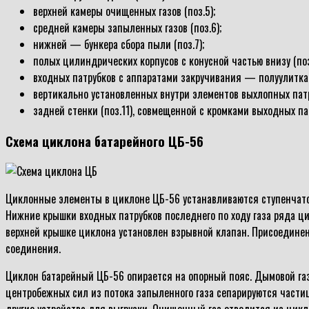
верхней камеры очищенных газов (поз.5);
средней камеры запыленных газов (поз.6);
нижней — бункера сбора пыли (поз.7);
полых цилиндрических корпусов с конусной частью внизу (поз
входных патрубков с аппаратами закручивания — полуулиткам
вертикально установленных внутри элементов выхлопных патру
задней стенки (поз.11), совмещенной с кромками выходных па
Схема циклона батарейного ЦБ-56
Циклонные элементы в циклоне ЦБ-56 устанавливаются ступенчато 
Нижние крышки входных патрубков последнего по ходу газа ряда ц
верхней крышке циклона установлен взрывной клапан. Присоедине
соединения.
Циклон батарейный ЦБ-56 опирается на опорный пояс. Дымовой газ
центробежных сил из потока запыленного газа сепарируются част