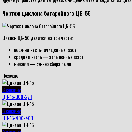
другие устройства для выгрузки. Очищенный газ отводится из цикл
Чертеж циклона батарейного ЦБ-56
Циклон ЦБ-56 делится на три части:
верхняя часть- очищенных газов;
средняя часть — запылённых газов;
нижняя — бункер сбора пыли.
Похожие
В корзину
ЦН-15-300-2УП
В корзину
ЦН-15-400-4СП