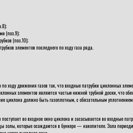
.8);
и (поз.9);
бков (поз.10);
трубков элементов последнего по ходу газа ряда.
по ходу движения газов так, что входные патрубки циклонных элем
иклонных элементов являются частью нижней трубной доски, что обе
ние циклона должно быть газоплотным, с обязательным уплотнением
 поступает во входное окно циклона и засасывается во входные пат
ицы золы, которые осаждаются в бункере — накопителе. Зола перио