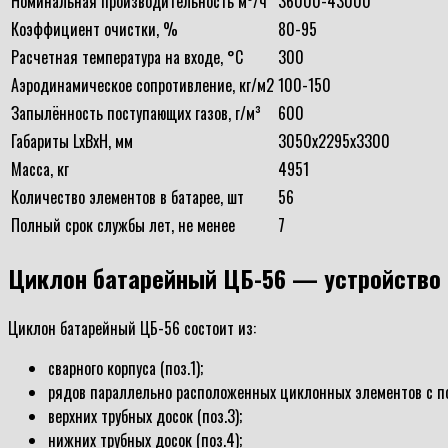
Номинальная производительность м³/ч
36000-43000
Коэффициент очистки, %
80-95
Расчетная температура на входе, °С
300
Аэродинамическое сопротивление, кг/м2
100-150
Запылённость поступающих газов, г/м³
600
Габариты LxBxH, мм
3050х2295х3300
Масса, кг
4951
Количество элементов в батарее, шт
56
Полный срок службы лет, не менее
7
Циклон батарейный ЦБ-56 — устройство 
Циклон батарейный ЦБ-56 состоит из:
сварного корпуса (поз.1);
рядов параллельно расположенных циклонных элементов с пол
верхних трубных досок (поз.3);
нижних трубных досок (поз.4);