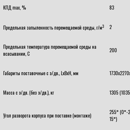
КПД max, %
83
3
2
Предельная запыленность перемещаемой среды, г/м
Предельная температура перемещаемой среды на
200
всасывании, С
Габариты поставочные с э/дв., LxBxH, мм
1730х2270
Масса с э/дв. (без э/дв.), кг
1305 (1035
255° (0°-
Угол разворота корпуса при поставке (монтаже)
15°)