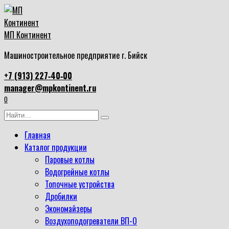
Перейти
к
содержанию
МП Континент
Машиностроительное предприятие г. Бийск
+7 (913) 227‑40‑00
manager@mpkontinent.ru
0
Search
for:
Главная
Каталог продукции
Паровые котлы
Водогрейные котлы
Топочные устройства
Дробилки
Экономайзеры
Воздухоподогреватели ВП-О