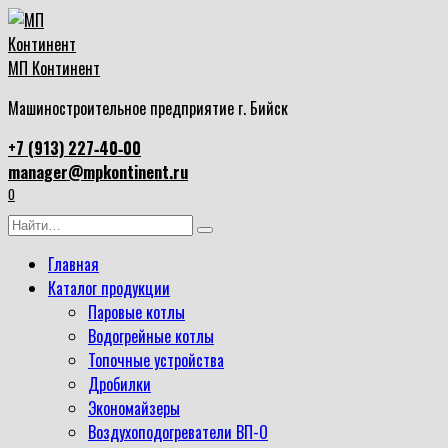
Перейти
к
содержанию
МП Континент
Машиностроительное предприятие г. Бийск
+7 (913) 227‑40‑00
manager@mpkontinent.ru
0
Search
for:
Главная
Каталог продукции
Паровые котлы
Водогрейные котлы
Топочные устройства
Дробилки
Экономайзеры
Воздухоподогреватели ВП-О