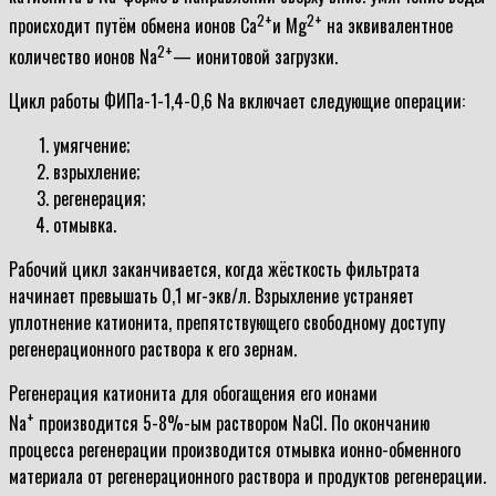
2+
2+
происходит путём обмена ионов Ca
и Mg
на эквивалентное
2+
количество ионов Na
— ионитовой загрузки.
Цикл работы ФИПа-1-1,4-0,6 Na включает следующие операции:
умягчение;
взрыхление;
регенерация;
отмывка.
Рабочий цикл заканчивается, когда жёсткость фильтрата
начинает превышать 0,1 мг-экв/л. Взрыхление устраняет
уплотнение катионита, препятствующего свободному доступу
регенерационного раствора к его зернам.
Регенерация катионита для обогащения его ионами
+
Na
производится 5-8%-ым раствором NaCl. По окончанию
процесса регенерации производится отмывка ионно-обменного
материала от регенерационного раствора и продуктов регенерации.