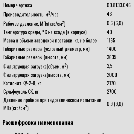
Номер чертежа
00.8133.046
3
46
Производительность, м
/час
2
0,6 (6,0)
Рабочее давление, МПа(кгс/см
)
Температура среды, °С на входе (в корпусе)
40
Масса в объеме заводской поставки, кг, не более
1165
Габаритные размеры (условный диаметр, мм)
1400
Габаритные размеры (высота, мм)
3635
3
3,5
Фильтрующая загрузка(объем, м
)
Фильтрующая загрузка(высота, мм)
2000
Катионит КУ-2-8, кг
2170
Сульфоуголь СК, кг
2700
Давление пробное при гидравлическом испытании,
0,9 (9,0)
2
МПа(кгс/см
)
Расшифровка наименования