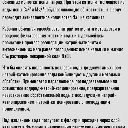
обменных ионов катионы натрия. При этом катионит поглощает из
2+
2+
воды ионы Ca
и Mg
, обусловливающие её жесткость, а в воду
+
переходят эквивалентное количество Na
из катионита.
Рабочая обменная способность натрий-катионита истощается в
процессе фильтрования жесткой воды и в дальнейшем
происходит процесс регенерации натрий-катионита с
вытеснением из него ранее поглощенных ионов кальция и магния
6% раствором поваренной соли NaCl.
Что бы снизить щелочность котловой воды до допустимых норм
натрий-катионирование воды комбинируют с другими методами
обработки. Применяется параллельное, последовательное или
совместное водород-натрий-катионирование, предварительное
известкование обрабатываемой воды с последующим натрий-
катионированием, натрий-катионирование с последующим
подкислением.
Под давлением вода поступает в фильтр и проходит через слой
катионита в Na-форме в направлении сверху вниз. Умягчение воды