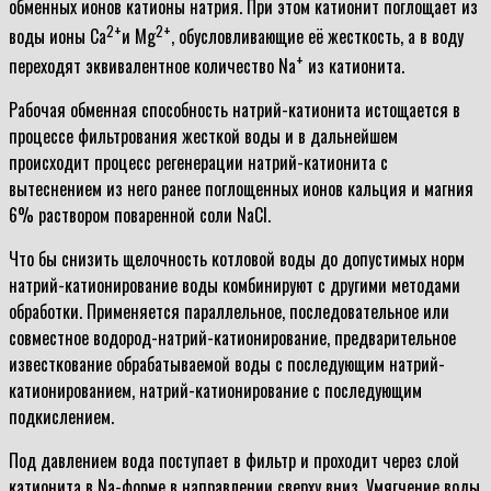
обменных ионов катионы натрия. При этом катионит поглощает из
2+
2+
воды ионы Ca
и Mg
, обусловливающие её жесткость, а в воду
+
переходят эквивалентное количество Na
из катионита.
Рабочая обменная способность натрий-катионита истощается в
процессе фильтрования жесткой воды и в дальнейшем
происходит процесс регенерации натрий-катионита с
вытеснением из него ранее поглощенных ионов кальция и магния
6% раствором поваренной соли NaCl.
Что бы снизить щелочность котловой воды до допустимых норм
натрий-катионирование воды комбинируют с другими методами
обработки. Применяется параллельное, последовательное или
совместное водород-натрий-катионирование, предварительное
известкование обрабатываемой воды с последующим натрий-
катионированием, натрий-катионирование с последующим
подкислением.
Под давлением вода поступает в фильтр и проходит через слой
катионита в Na-форме в направлении сверху вниз. Умягчение воды