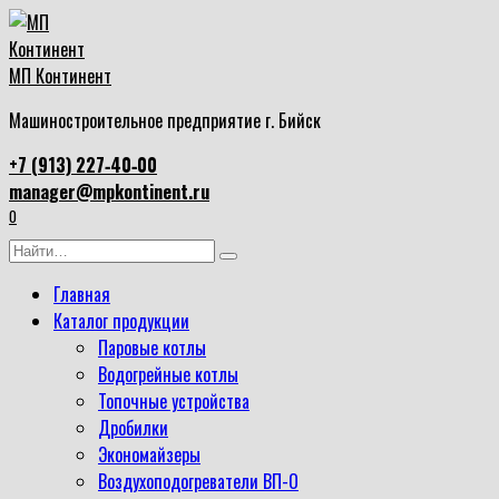
Перейти
к
содержанию
МП Континент
Машиностроительное предприятие г. Бийск
+7 (913) 227‑40‑00
manager@mpkontinent.ru
0
Search
for:
Главная
Каталог продукции
Паровые котлы
Водогрейные котлы
Топочные устройства
Дробилки
Экономайзеры
Воздухоподогреватели ВП-О