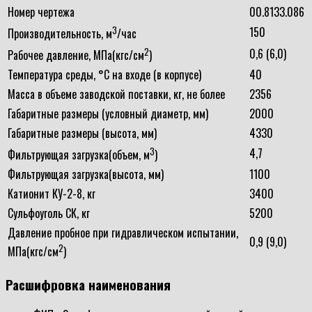
Номер чертежа
00.8133.086
3
150
Производительность, м
/час
2
0,6 (6,0)
Рабочее давление, МПа(кгс/см
)
Температура среды, °С на входе (в корпусе)
40
Масса в объеме заводской поставки, кг, не более
2356
Габаритные размеры (условный диаметр, мм)
2000
Габаритные размеры (высота, мм)
4330
3
4,7
Фильтрующая загрузка(объем, м
)
Фильтрующая загрузка(высота, мм)
1100
Катионит КУ-2-8, кг
3400
Сульфоуголь СК, кг
5200
Давление пробное при гидравлическом испытании,
0,9 (9,0)
2
МПа(кгс/см
)
Расшифровка наименования