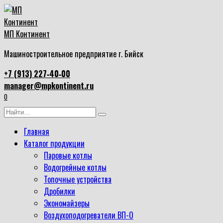
Перейти
к
содержанию
МП Континент
Машиностроительное предприятие г. Бийск
+7 (913) 227‑40‑00
manager@mpkontinent.ru
0
Search
for:
Главная
Каталог продукции
Паровые котлы
Водогрейные котлы
Топочные устройства
Дробилки
Экономайзеры
Воздухоподогреватели ВП-О