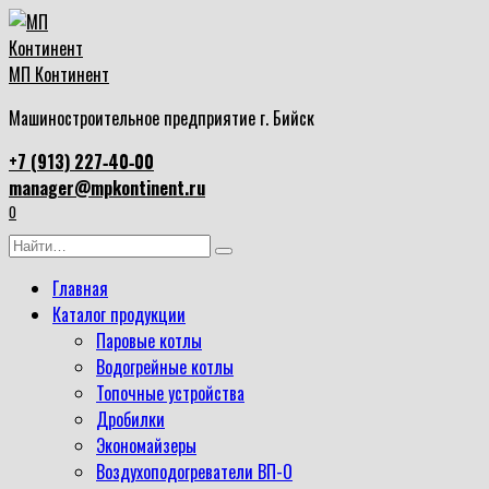
Перейти
к
содержанию
МП Континент
Машиностроительное предприятие г. Бийск
+7 (913) 227‑40‑00
manager@mpkontinent.ru
0
Search
for:
Главная
Каталог продукции
Паровые котлы
Водогрейные котлы
Топочные устройства
Дробилки
Экономайзеры
Воздухоподогреватели ВП-О