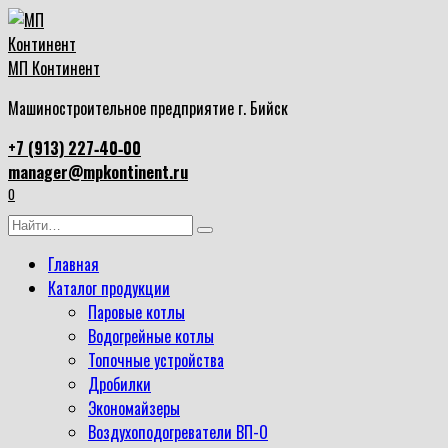
Перейти
к
содержанию
МП Континент
Машиностроительное предприятие г. Бийск
+7 (913) 227‑40‑00
manager@mpkontinent.ru
0
Search
for:
Главная
Каталог продукции
Паровые котлы
Водогрейные котлы
Топочные устройства
Дробилки
Экономайзеры
Воздухоподогреватели ВП-О