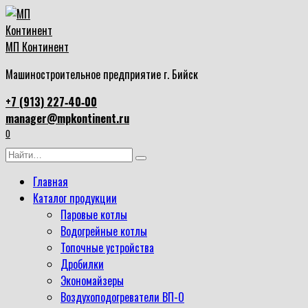
Перейти
к
содержанию
МП Континент
Машиностроительное предприятие г. Бийск
+7 (913) 227‑40‑00
manager@mpkontinent.ru
0
Search
for:
Главная
Каталог продукции
Паровые котлы
Водогрейные котлы
Топочные устройства
Дробилки
Экономайзеры
Воздухоподогреватели ВП-О