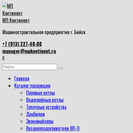
Перейти
к
содержанию
МП Континент
Машиностроительное предприятие г. Бийск
+7 (913) 227‑40‑00
manager@mpkontinent.ru
0
Search
for:
Главная
Каталог продукции
Паровые котлы
Водогрейные котлы
Топочные устройства
Дробилки
Экономайзеры
Воздухоподогреватели ВП-О