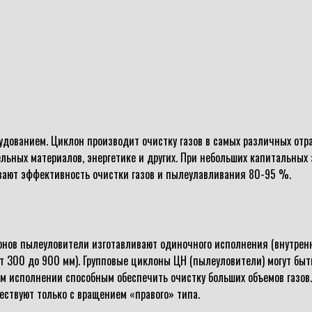
ованием. Циклон производит очистку газов в самых различных отра
ных материалов, энергетике и других. При небольших капитальных з
вают эффективность очистки газов и пылеулавливания 80-95 %.
онов пылеуловители изготавливают одиночного исполнения (внутренн
от 300 до 900 мм). Групповые циклоны ЦН (пылеуловители) могут быт
ом исполнении способным обеспечить очистку больших объемов газо
ествуют только с вращением «правого» типа.