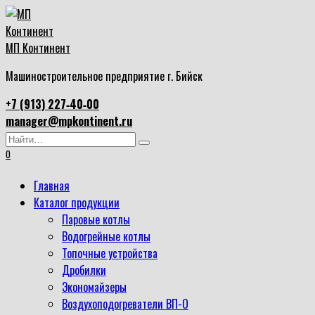
Перейти
к
содержанию
МП Континент
Машиностроительное предприятие г. Бийск
+7 (913) 227‑40‑00
manager@mpkontinent.ru
Search
for:
0
Главная
Каталог продукции
Паровые котлы
Водогрейные котлы
Топочные устройства
Дробилки
Экономайзеры
Воздухоподогреватели ВП-О