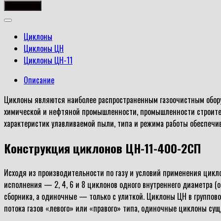
товара
В корзину
ЦН-11-
400-
Циклоны
2СП
Циклоны ЦН
Циклоны ЦН-11
Описание
Циклоны являются наиболее распространенным газоочистным оборуд
химической и нефтяной промышленности, промышленности строитель
характеристик улавливаемой пыли, типа и режима работы обеспечи
Конструкция циклонов ЦН-11-400-2СП
Исходя из производительности по газу и условий применения цикл
исполнения — 2, 4, 6 и 8 циклонов одного внутреннего диаметра (
сборника, а одиночные — только с улиткой. Циклоны ЦН в группов
потока газов «левого» или «правого» типа, одиночные циклоны сущ