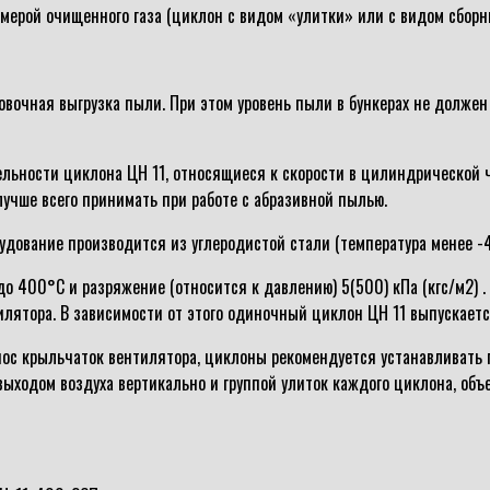
мерой очищенного газа (циклон с видом «улитки» или с видом сборн
овочная выгрузка пыли. При этом уровень пыли в бункерах не должен
ьности циклона ЦН 11, относящиеся к скорости в цилиндрической час
 лучше всего принимать при работе с абразивной пылью.
удование производится из углеродистой стали (температура менее -4
 400°С и разряжение (относится к давлению) 5(500) кПа (кгс/м2) . 
илятора. В зависимости от этого одиночный циклон ЦН 11 выпускаетс
нос крыльчаток вентилятора, циклоны рекомендуется устанавливать 
выходом воздуха вертикально и группой улиток каждого циклона, о