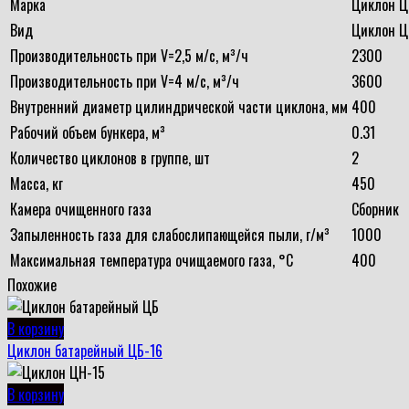
Марка
Циклон Ц
Вид
Циклон Ц
Производительность при V=2,5 м/с, м³/ч
2300
Производительность при V=4 м/с, м³/ч
3600
Внутренний диаметр цилиндрической части циклона, мм
400
Рабочий объем бункера, м³
0.31
Количество циклонов в группе, шт
2
Масса, кг
450
Камера очищенного газа
Сборник
Запыленность газа для слабослипающейся пыли, г/м³
1000
Максимальная температура очищаемого газа, °С
400
Похожие
В корзину
Циклон батарейный ЦБ-16
В корзину