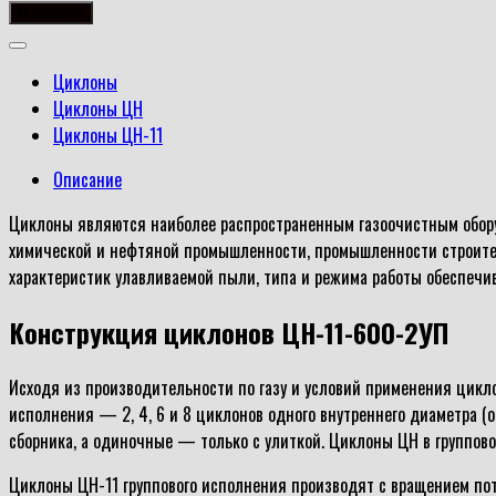
товара
В корзину
ЦН-11-
600-
Циклоны
2УП
Циклоны ЦН
Циклоны ЦН-11
Описание
Циклоны являются наиболее распространенным газоочистным оборуд
химической и нефтяной промышленности, промышленности строитель
характеристик улавливаемой пыли, типа и режима работы обеспечи
Конструкция циклонов ЦН-11-600-2УП
Исходя из производительности по газу и условий применения цикл
исполнения — 2, 4, 6 и 8 циклонов одного внутреннего диаметра (
сборника, а одиночные — только с улиткой. Циклоны ЦН в группов
Циклоны ЦН-11 группового исполнения производят с вращением пот