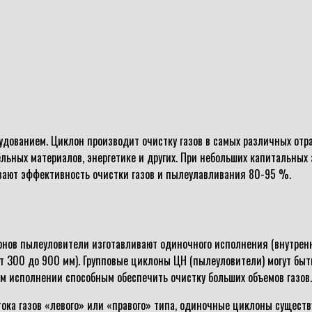
ованием. Циклон производит очистку газов в самых различных отра
ных материалов, энергетике и других. При небольших капитальных з
вают эффективность очистки газов и пылеулавливания 80-95 %.
онов пылеуловители изготавливают одиночного исполнения (внутренн
от 300 до 900 мм). Групповые циклоны ЦН (пылеуловители) могут быт
ом исполнении способным обеспечить очистку больших объемов газов.
ока газов «левого» или «правого» типа, одиночные циклоны существ