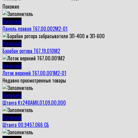
Похожие
В корзину
Панель правая Т67.00.002М2-01
В корзину
Барабан ротора Т67.19.010М2
В корзину
Лоток верхний Т67.00.001М2-01
Недавно просмотренные товары
В корзину
Штанга Кт248АМII.01.09.00.000
В корзину
Штанга 00.9457.066 СБ