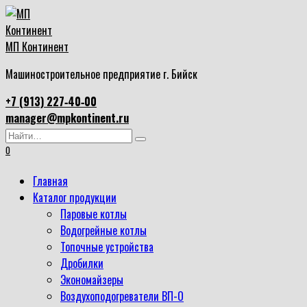
Перейти
к
содержанию
МП Континент
Машиностроительное предприятие г. Бийск
+7 (913) 227‑40‑00
manager@mpkontinent.ru
Search
for:
0
Главная
Каталог продукции
Паровые котлы
Водогрейные котлы
Топочные устройства
Дробилки
Экономайзеры
Воздухоподогреватели ВП-О