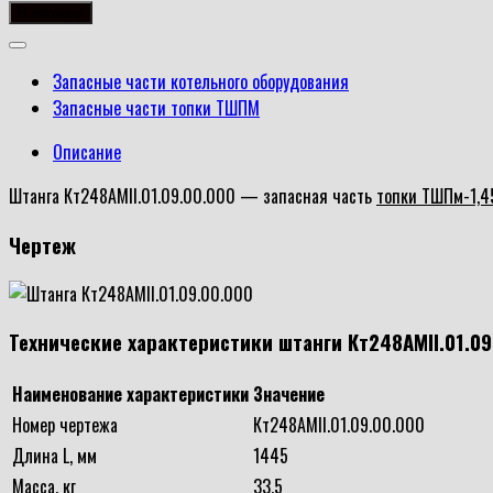
товара
В корзину
Штанга
Кт248АМII.01.09.00.000
Запасные части котельного оборудования
Запасные части топки ТШПМ
Описание
Штанга Кт248АМII.01.09.00.000 — запасная часть
топки ТШПм-1,4
Чертеж
Технические характеристики штанги Кт248АМII.01.09
Наименование характеристики
Значение
Номер чертежа
Кт248АМII.01.09.00.000
Длина L, мм
1445
Масса, кг
33,5