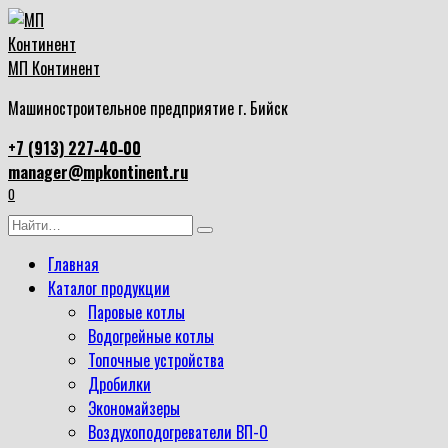
Перейти
к
содержанию
МП Континент
Машиностроительное предприятие г. Бийск
+7 (913) 227‑40‑00
manager@mpkontinent.ru
0
Search
for:
Главная
Каталог продукции
Паровые котлы
Водогрейные котлы
Топочные устройства
Дробилки
Экономайзеры
Воздухоподогреватели ВП-О