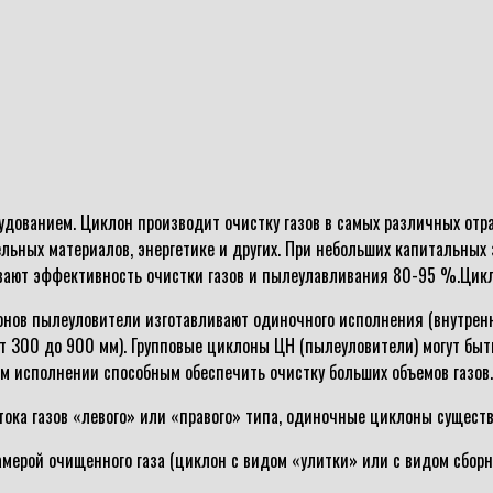
ованием. Циклон производит очистку газов в самых различных отра
ных материалов, энергетике и других. При небольших капитальных з
ивают эффективность очистки газов и пылеулавливания 80-95 %.Ци
онов пылеуловители изготавливают одиночного исполнения (внутренн
от 300 до 900 мм). Групповые циклоны ЦН (пылеуловители) могут быт
ом исполнении способным обеспечить очистку больших объемов газов.
ока газов «левого» или «правого» типа, одиночные циклоны существ
мерой очищенного газа (циклон с видом «улитки» или с видом сборн