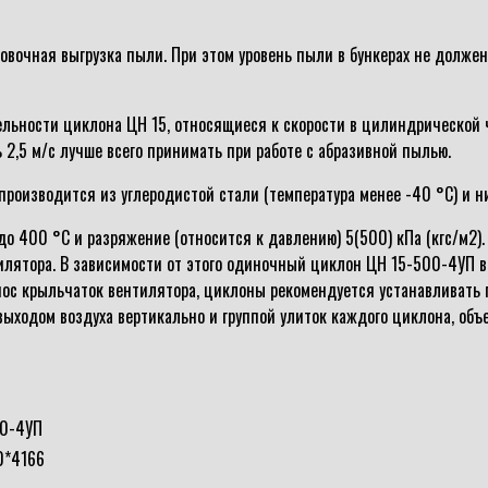
овочная выгрузка пыли. При этом уровень пыли в бункерах не долже
ьности циклона ЦН 15, относящиеся к скорости в цилиндрической час
 2,5 м/с лучше всего принимать при работе с абразивной пылью.
производится из углеродистой стали (температура менее -40 °С) и н
 400 °С и разряжение (относится к давлению) 5(500) кПа (кгс/м2). 
илятора. В зависимости от этого одиночный циклон ЦН 15-500-4УП в
нос крыльчаток вентилятора, циклоны рекомендуется устанавливать 
выходом воздуха вертикально и группой улиток каждого циклона, о
0-4УП
0*4166