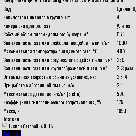
Внутренний диаметр цилиндрической части циклона, мм
500
Вид
Циклон Ц
Количество циклонов в группе, шт
4
Камера очищенного газа
Улитка
Рабочий объем пирамидального бункера, м³
0.77
Запыленность газа для слабослипающейся пыли, г/м³
1000
Максимальная температура очищаемого газа, °С
400
Запыленность газа для среднеслипающейся пыли, г/м³
250
Запыленность газа для крупноабразивной пыли, г/м³
2-3 раза
Оптимальная скорость в обычных условиях, м/с
3.5-4
При работе с абразивной пылью, м/с
2.5
Максимальное давление, кгс/м² (5 кПа)
500
Коэффициент гидравлического сопротивления, %
175
Масса, кг
1650
Похожие
В корзину