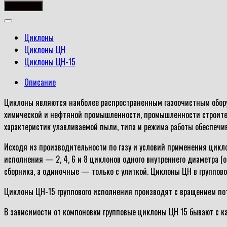
товара
В корзину
ЦН-15-
500-
Циклоны
4УП
Циклоны ЦН
Циклоны ЦН-15
Описание
Циклоны являются наиболее распространенным газоочистным оборуд
химической и нефтяной промышленности, промышленности строитель
характеристик улавливаемой пыли, типа и режима работы обеспеч
Исходя из производительности по газу и условий применения цикл
исполнения — 2, 4, 6 и 8 циклонов одного внутреннего диаметра (
сборника, а одиночные — только с улиткой. Циклоны ЦН в группов
Циклоны ЦН-15 группового исполнения производят с вращением пот
В зависимости от компоновки групповые циклоны ЦН 15 бывают с ка