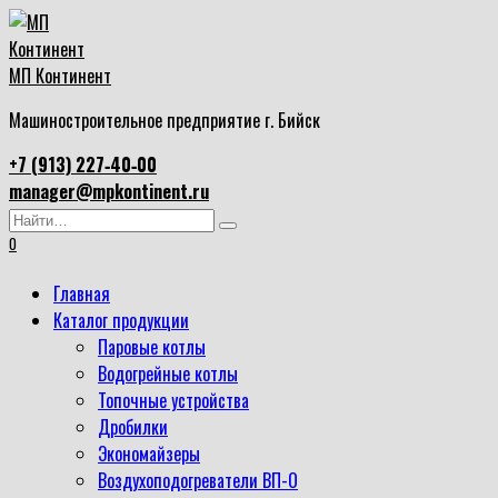
Перейти
к
содержанию
МП Континент
Машиностроительное предприятие г. Бийск
+7 (913) 227‑40‑00
manager@mpkontinent.ru
Search
for:
0
Главная
Каталог продукции
Паровые котлы
Водогрейные котлы
Топочные устройства
Дробилки
Экономайзеры
Воздухоподогреватели ВП-О