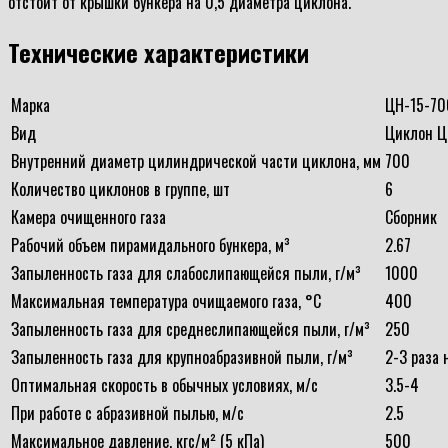
отстоит от крышки бункера на 0,5 диаметра циклона.
Технические характеристики
Марка
ЦН-15-70
Вид
Циклон Ц
Внутренний диаметр цилиндрической части циклона, мм
700
Количество циклонов в группе, шт
6
Камера очищенного газа
Сборник
Рабочий объем пирамидального бункера, м³
2.67
Запыленность газа для слабослипающейся пыли, г/м³
1000
Максимальная температура очищаемого газа, °С
400
Запыленность газа для среднеслипающейся пыли, г/м³
250
Запыленность газа для крупноабразивной пыли, г/м³
2-3 раза
Оптимальная скорость в обычных условиях, м/с
3.5-4
При работе с абразивной пылью, м/с
2.5
Максимальное давление, кгс/м² (5 кПа)
500