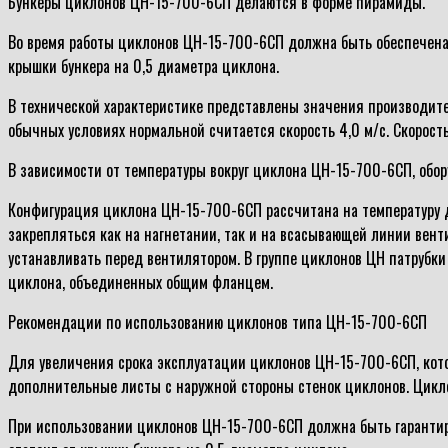
Бункеры циклонов ЦН-15-700-6СП делаются в форме пирамиды.
Во время работы циклонов ЦН-15-700-6СП должна быть обеспечена 
крышки бункера на 0,5 диаметра циклона.
В технической характеристике представлены значения производител
обычных условиях нормальной считается скорость 4,0 м/с. Скорость
В зависимости от температуры вокруг циклона ЦН-15-700-6СП, обор
Конфигурация циклона ЦН-15-700-6СП рассчитана на температуру до
закрепляться как на нагнетании, так и на всасывающей линии вен
устанавливать перед вентилятором. В группе циклонов ЦН патрубки
циклона, объединенных общим фланцем.
Рекомендации по использованию циклонов типа ЦН-15-700-6СП
Для увеличения срока эксплуатации циклонов ЦН-15-700-6СП, котор
дополнительные листы с наружной стороны стенок циклонов. Цикл
При использовании циклонов ЦН-15-700-6СП должна быть гарантиро