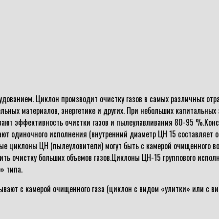
ованием. Циклон производит очистку газов в самых различных отра
ных материалов, энергетике и других. При небольших капитальных з
ивают эффективность очистки газов и пылеулавливания 80-95 %.Ко
ют одиночного исполнения (внутренний диаметр ЦН 15 составляет от
вые циклоны ЦН (пылеуловители) могут быть с камерой очищенного в
ить очистку больших объемов газов.Циклоны ЦН-15 группового исполн
» типа.
вают с камерой очищенного газа (циклон с видом «улитки» или с ви