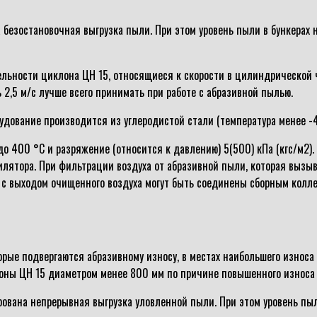
безостановочная выгрузка пыли. При этом уровень пыли в бункерах 
ьности циклона ЦН 15, относящиеся к скорости в цилиндрической час
 2,5 м/с лучше всего принимать при работе с абразивной пылью.
удование производится из углеродистой стали (температура менее -4
 400 °С и разряжение (относится к давлению) 5(500) кПа (кгс/м2). 
тилятора. При фильтрации воздуха от абразивной пыли, которая вызы
 с выходом очищенного воздуха могут быть соединены сборным колле
ые подвергаются абразивному износу, в местах наибольшего износа 
оны ЦН 15 диаметром менее 800 мм по причине повышенного износа 
вана непрерывная выгрузка уловленной пыли. При этом уровень пыли