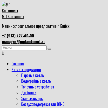
Перейти
к
содержанию
МП Континент
Машиностроительное предприятие г. Бийск
+7 (913) 227‑40‑00
manager@mpkontinent.ru
Search
for:
0
Главная
Каталог продукции
Паровые котлы
Водогрейные котлы
Топочные устройства
Дробилки
Экономайзеры
Воздухоподогреватели ВП-О