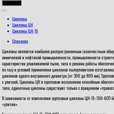
товара
В корзину
ЦН-15-
700-
Циклоны
6СП
Циклоны ЦН
Циклоны ЦН-15
Описание
Циклоны являются наиболее распространенным газоочистным оборуд
химической и нефтяной промышленности, промышленности строитель
характеристик улавливаемой пыли, типа и режима работы обеспеч
по газу и условий применения циклонов пылеуловители изготавлива
циклонов одного внутреннего диаметра (от 300 до 900 мм). Группо
с улиткой. Циклоны ЦН в групповом исполнении способным обеспеч
типа, одиночные циклоны существуют только с вращением «правого
В зависимости от компоновки групповые циклоны ЦН-15-700-6СП бы
«улитки».