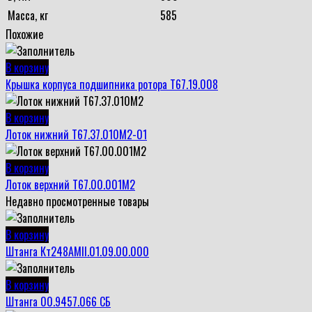
Масса, кг
585
Похожие
В корзину
Крышка корпуса подшипника ротора Т67.19.008
В корзину
Лоток нижний Т67.37.010М2-01
В корзину
Лоток верхний Т67.00.001М2
Недавно просмотренные товары
В корзину
Штанга Кт248АМII.01.09.00.000
В корзину
Штанга 00.9457.066 СБ