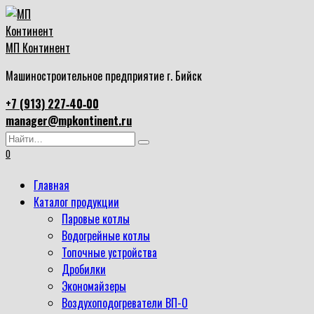
Перейти
к
содержанию
МП Континент
Машиностроительное предприятие г. Бийск
+7 (913) 227‑40‑00
manager@mpkontinent.ru
Search
for:
0
Главная
Каталог продукции
Паровые котлы
Водогрейные котлы
Топочные устройства
Дробилки
Экономайзеры
Воздухоподогреватели ВП-О