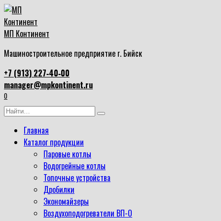
Перейти
к
содержанию
МП Континент
Машиностроительное предприятие г. Бийск
+7 (913) 227‑40‑00
manager@mpkontinent.ru
0
Search
for:
Главная
Каталог продукции
Паровые котлы
Водогрейные котлы
Топочные устройства
Дробилки
Экономайзеры
Воздухоподогреватели ВП-О