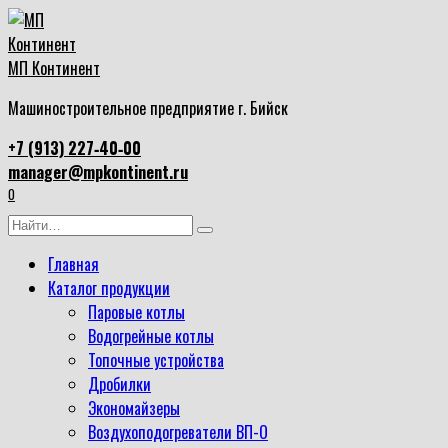
Перейти
к
содержанию
МП Континент
Машиностроительное предприятие г. Бийск
+7 (913) 227‑40‑00
manager@mpkontinent.ru
0
Search
for:
Главная
Каталог продукции
Паровые котлы
Водогрейные котлы
Топочные устройства
Дробилки
Экономайзеры
Воздухоподогреватели ВП-О