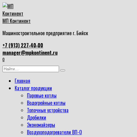
Перейти
к
содержанию
МП Континент
Машиностроительное предприятие г. Бийск
+7 (913) 227‑40‑00
manager@mpkontinent.ru
0
Search
for:
Главная
Каталог продукции
Паровые котлы
Водогрейные котлы
Топочные устройства
Дробилки
Экономайзеры
Воздухоподогреватели ВП-О