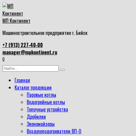
Перейти
к
содержанию
МП Континент
Машиностроительное предприятие г. Бийск
+7 (913) 227‑40‑00
manager@mpkontinent.ru
0
Search
for:
Главная
Каталог продукции
Паровые котлы
Водогрейные котлы
Топочные устройства
Дробилки
Экономайзеры
Воздухоподогреватели ВП-О