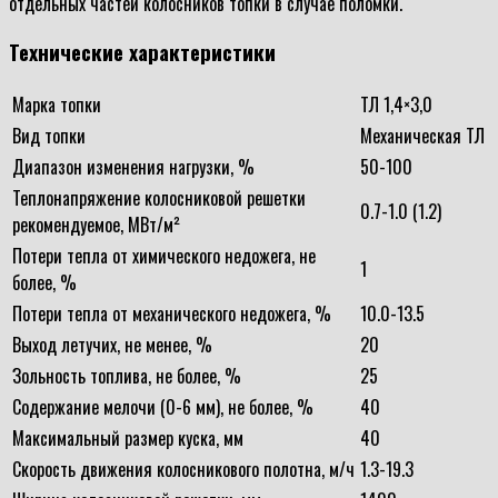
отдельных частей колосников топки в случае поломки.
Технические характеристики
Марка топки
ТЛ 1,4×3,0
Вид топки
Механическая ТЛ
Диапазон изменения нагрузки, %
50-100
Теплонапряжение колосниковой решетки
0.7-1.0 (1.2)
рекомендуемое, МВт/м²
Потери тепла от химического недожега, не
1
более, %
Потери тепла от механического недожега, %
10.0-13.5
Выход летучих, не менее, %
20
Зольность топлива, не более, %
25
Содержание мелочи (0-6 мм), не более, %
40
Максимальный размер куска, мм
40
Скорость движения колосникового полотна, м/ч
1.3-19.3