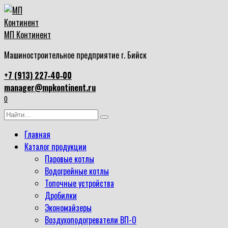
Перейти
к
содержанию
МП Континент
Машиностроительное предприятие г. Бийск
+7 (913) 227‑40‑00
manager@mpkontinent.ru
0
Search
for:
Главная
Каталог продукции
Паровые котлы
Водогрейные котлы
Топочные устройства
Дробилки
Экономайзеры
Воздухоподогреватели ВП-О