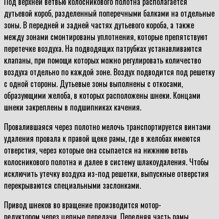
Под верхней ветвью колосникового полотна располагается
дутьевой короб, разделенный поперечными балками на отдельные
зоны. В передней и задней частях дутьевого короба, а также
между зонами смонтированы уплотнения, которые препятствуют
перетечке воздуха. На подводящих патрубках устанавливаются
клапаны, при помощи которых можно регулировать количество
воздуха отдельно по каждой зоне. Воздух подводится под решетку
с одной стороны. Дутьевые зоны выполнены с откосами,
образующими желоба, в которых расположены шнеки. Концами
шнеки закреплены в подшипниках качения.
Провалившаяся через полотно мелочь транспортируется винтами
удаления провала к правой щеке рамы, где в желобах имеются
отверстия, через которые она ссыпается на нижнюю ветвь
колосникового полотна и далее в систему шлакоудаления. Чтобы
исключить утечку воздуха из-под решетки, выпускные отверстия
перекрываются специальными заслонками.
Привод шнеков во вращение производится мотор-
редуктором через цепные передачи. Передняя часть рамы