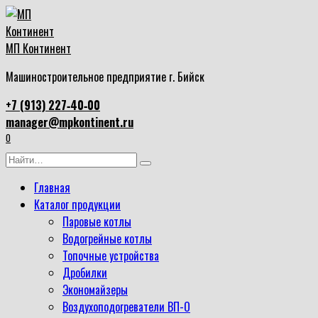
Перейти
к
содержанию
МП Континент
Машиностроительное предприятие г. Бийск
+7 (913) 227‑40‑00
manager@mpkontinent.ru
0
Search
for:
Главная
Каталог продукции
Паровые котлы
Водогрейные котлы
Топочные устройства
Дробилки
Экономайзеры
Воздухоподогреватели ВП-О