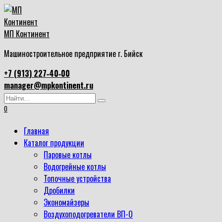
Перейти
к
содержанию
МП Континент
Машиностроительное предприятие г. Бийск
+7 (913) 227‑40‑00
manager@mpkontinent.ru
Search
for:
0
Главная
Каталог продукции
Паровые котлы
Водогрейные котлы
Топочные устройства
Дробилки
Экономайзеры
Воздухоподогреватели ВП-О