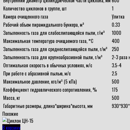
Внутренний диаметр цилиндрической части циклона, мм
600
Количество циклонов в группе, шт
1
Камера очищенного газа
Улитка
Рабочий объем пирамидального бункера, м³
0.33
Запыленность газа для слабослипающейся пыли, г/м³
1000
Максимальная температура очищаемого газа, °С
400
Запыленность газа для среднеслипающейся пыли, г/м³
250
Запыленность газа для крупноабразивной пыли, г/м³
2-3 раза
Оптимальная скорость в обычных условиях, м/с
3.5-4
При работе с абразивной пылью, м/с
2.5
Максимальное давление, кгс/м² (5 кПа)
500
Коэффициент гидравлического сопротивления, %
175
Масса, кг
500
Габаритные размеры, длина*ширина*высота, мм
930*930
Похожие
В корзину