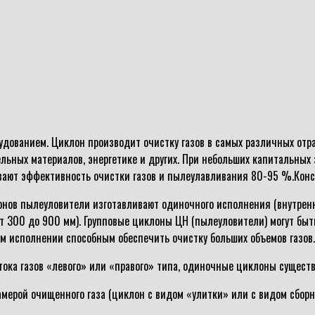
ованием. Циклон производит очистку газов в самых различных отра
ных материалов, энергетике и других. При небольших капитальных з
ивают эффективность очистки газов и пылеулавливания 80-95 %.Кон
онов пылеуловители изготавливают одиночного исполнения (внутренн
от 300 до 900 мм). Групповые циклоны ЦН (пылеуловители) могут быт
ом исполнении способным обеспечить очистку больших объемов газов.
ока газов «левого» или «правого» типа, одиночные циклоны существ
мерой очищенного газа (циклон с видом «улитки» или с видом сборн