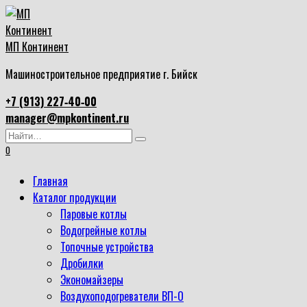
Перейти
к
содержанию
МП Континент
Машиностроительное предприятие г. Бийск
+7 (913) 227‑40‑00
manager@mpkontinent.ru
Search
for:
0
Главная
Каталог продукции
Паровые котлы
Водогрейные котлы
Топочные устройства
Дробилки
Экономайзеры
Воздухоподогреватели ВП-О