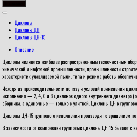
товара
В корзину
ЦН-15-
600-
Циклоны
1УП
Циклоны ЦН
Циклоны ЦН-15
Описание
Циклоны являются наиболее распространенным газоочистным оборуд
химической и нефтяной промышленности, промышленности строитель
характеристик улавливаемой пыли, типа и режима работы обеспеч
Исходя из производительности по газу и условий применения цикл
исполнения — 2, 4, 6 и 8 циклонов одного внутреннего диаметра (
сборника, а одиночные — только с улиткой. Циклоны ЦН в группов
Циклоны ЦН-15 группового исполнения производят с вращением пот
В зависимости от компоновки групповые циклоны ЦН 15 бывают с ка