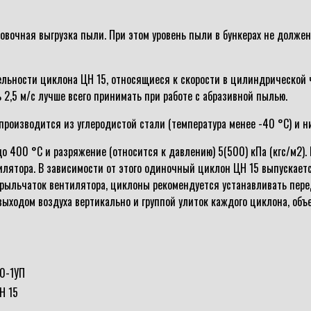
овочная выгрузка пыли. При этом уровень пыли в бункерах не долже
ьности циклона ЦН 15, относящиеся к скорости в цилиндрической час
 2,5 м/с лучше всего принимать при работе с абразивной пылью.
производится из углеродистой стали (температура менее -40 °С) и н
 400 °С и разряжение (относится к давлению) 5(500) кПа (кгс/м2). 
илятора. В зависимости от этого одиночный циклон ЦН 15 выпускаетс
крыльчаток вентилятора, циклоны рекомендуется устанавливать пере
выходом воздуха вертикально и группой улиток каждого циклона, о
0-1УП
Н 15