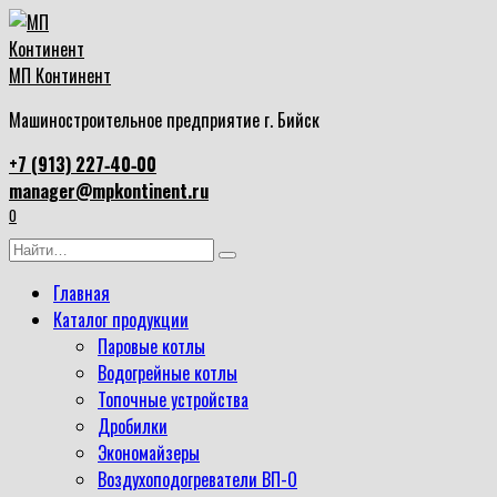
Перейти
к
содержанию
МП Континент
Машиностроительное предприятие г. Бийск
+7 (913) 227‑40‑00
manager@mpkontinent.ru
0
Search
for:
Главная
Каталог продукции
Паровые котлы
Водогрейные котлы
Топочные устройства
Дробилки
Экономайзеры
Воздухоподогреватели ВП-О