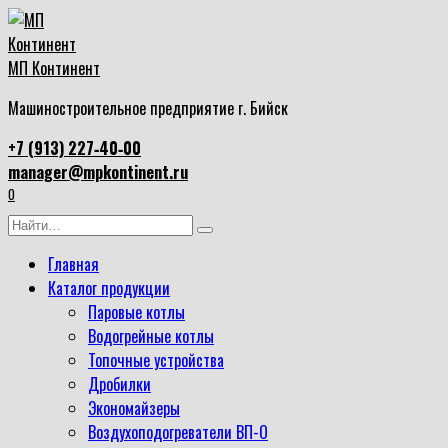
Перейти
к
содержанию
МП Континент
Машиностроительное предприятие г. Бийск
+7 (913) 227‑40‑00
manager@mpkontinent.ru
0
Search
for:
Главная
Каталог продукции
Паровые котлы
Водогрейные котлы
Топочные устройства
Дробилки
Экономайзеры
Воздухоподогреватели ВП-О